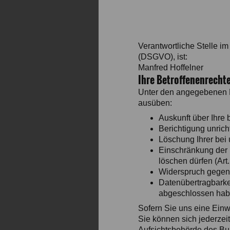
Verantwortliche Stelle 
(DSGVO), ist:
Manfred Hoffelner
Ihre Betroffenenrecht
Unter den angegebenen K
ausüben:
Auskunft über Ihre
Berichtigung unric
Löschung Ihrer bei
Einschränkung der D
löschen dürfen (Ar
Widerspruch gegen 
Datenübertragbarkei
abgeschlossen hab
Sofern Sie uns eine Einwi
Sie können sich jederzei
Aufsichtsbehörde des Bun