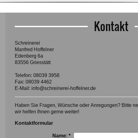
Kontakt
Schreinerei
Manfred Hoffelner
Edenberg 6a
83556
Griesstätt
Telefon: 08039 3958
Fax: 08039 4462
E-Mail:
info@schreinerei-hoffelner.de
Haben Sie Fragen, Wünsche oder Anregungen? Bitte neh
wir helfen Ihnen gerne weiter!
Kontaktformular
Name:
*