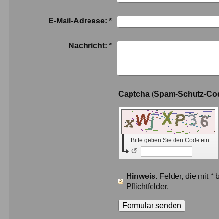
E-Mail-Adresse:
*
Nachricht:
*
Bitte geben Sie den Code ein
↺
Hinweis
: Felder, die mit
*
b
Pflichtfelder.